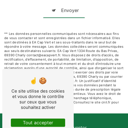
Envoyer
** Les données personnelles communiquées sont nécessaires aux fins
de vous contacter et sont enregistrées dans un fichier informatisé. Elles
sont destinées à EA Cap Vert et ses sous-traitants dans le seul but de
répondre à votre message. Les données collectées seront communiquées
aux seuls destinataires suivants: EA Cap Vert 1334 Route du Bas Privas,
69390 Charly contact@eacapvert.fr. Vous disposez de droits d’accès, de
rectification, d’effacement, de portabilité, de limitation, d’opposition, de
retrait de votre consentement à tout moment et du droit d’introduire une
réclamation auprès d’une autorité de contrôle, ainsi que d’organiser le sort
de vos données post-mortem. Vous pouvez exercer ces droits par voie
postale à l'adresse 1334 Route du Bas Privas, 69390 Charly ou par courrier
électronique à l'adresse contact@eacapvert.fr. Un justificatif d'identité
pourra vous être demandé. Nous conservons vos données pendant la
période de prise de contact puis pendant la durée de prescription légale
Ce site utilise des cookies
aux fins probatoires et de gestion des contentieux. Vous avez le droit de
et vous donne le contrôle
vous inscrire sur la liste d'opposition au démarchage téléphonique,
sur ceux que vous
disponible à cette adresse:
Bloctel.gouv.fr
. Consultez le site cnil.fr pour
plus d’informations sur vos droits.
souhaitez activer
Tout accepter
Recherches fréquentes