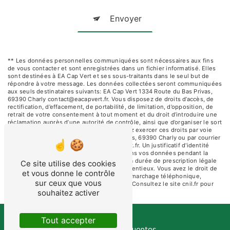
Envoyer
** Les données personnelles communiquées sont nécessaires aux fins
de vous contacter et sont enregistrées dans un fichier informatisé. Elles
sont destinées à EA Cap Vert et ses sous-traitants dans le seul but de
répondre à votre message. Les données collectées seront communiquées
aux seuls destinataires suivants: EA Cap Vert 1334 Route du Bas Privas,
69390 Charly contact@eacapvert.fr. Vous disposez de droits d’accès, de
rectification, d’effacement, de portabilité, de limitation, d’opposition, de
retrait de votre consentement à tout moment et du droit d’introduire une
réclamation auprès d’une autorité de contrôle, ainsi que d’organiser le sort
de vos données post-mortem. Vous pouvez exercer ces droits par voie
postale à l'adresse 1334 Route du Bas Privas, 69390 Charly ou par courrier
électronique à l'adresse contact@eacapvert.fr. Un justificatif d'identité
pourra vous être demandé. Nous conservons vos données pendant la
période de prise de contact puis pendant la durée de prescription légale
Ce site utilise des cookies
aux fins probatoires et de gestion des contentieux. Vous avez le droit de
et vous donne le contrôle
vous inscrire sur la liste d'opposition au démarchage téléphonique,
sur ceux que vous
disponible à cette adresse:
Bloctel.gouv.fr
. Consultez le site cnil.fr pour
plus d’informations sur vos droits.
souhaitez activer
Tout accepter
Recherches fréquentes