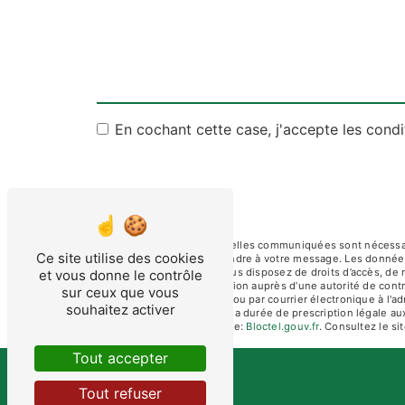
En cochant cette case, j'accepte les condi
** Les données personnelles communiquées sont nécessaires
Ce site utilise des cookies
dans le seul but de répondre à votre message. Les donnée
contact@eacapvert.fr. Vous disposez de droits d’accès, de re
et vous donne le contrôle
d’introduire une réclamation auprès d’une autorité de cont
sur ceux que vous
Bas Privas, 69390 Charly ou par courrier électronique à l'
souhaitez activer
de contact puis pendant la durée de prescription légale aux
disponible à cette adresse:
Bloctel.gouv.fr
. Consultez le sit
Tout accepter
Tout refuser