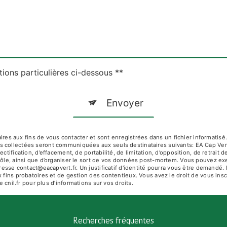
tions particulières ci-dessous **
Envoyer
 aux fins de vous contacter et sont enregistrées dans un fichier informatisé. 
s collectées seront communiquées aux seuls destinataires suivants: EA Cap Ver
ctification, d’effacement, de portabilité, de limitation, d’opposition, de retrai
rôle, ainsi que d’organiser le sort de vos données post-mortem. Vous pouvez exe
adresse contact@eacapvert.fr. Un justificatif d'identité pourra vous être deman
 fins probatoires et de gestion des contentieux. Vous avez le droit de vous insc
e cnil.fr pour plus d’informations sur vos droits.
Recherches fréquentes